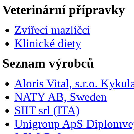
Veterinární přípravky
Zvířecí mazlíčci
Klinické diety
Seznam výrobců
Aloris Vital, s.r.o. Kyk
NATY AB, Sweden
SIIT srl (ITA)
Unigroup ApS Diplomve