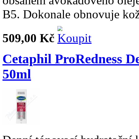
obsahem avokádového oleje
B5. Dokonale obnovuje kožn
509,00 Kč
Cetaphil ProRedness D
50ml