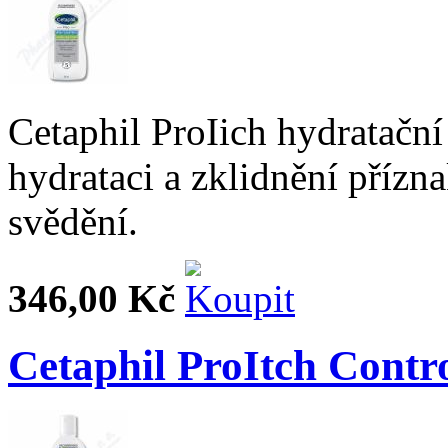
Cetaphil ProIich hydratačn
hydrataci a zklidnění přízn
svědění.
346,00 Kč
Cetaphil ProItch Contr