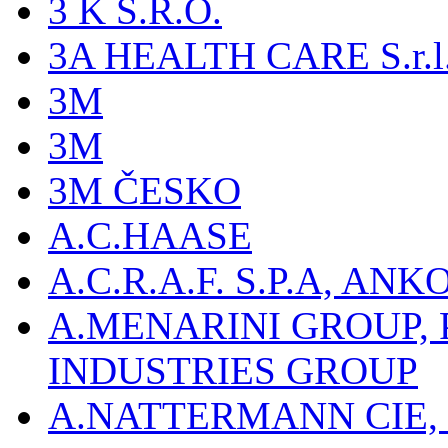
3 K S.R.O.
3A HEALTH CARE S.r.l. -
3M
3M
3M ČESKO
A.C.HAASE
A.C.R.A.F. S.P.A, AN
A.MENARINI GROUP,
INDUSTRIES GROUP
A.NATTERMANN CIE, 