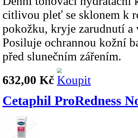
Denní tónovací hydratační
citlivou pleť se sklonem k 
pokožku, kryje zarudnutí a 
Posiluje ochrannou kožní ba
před slunečním zářením.
632,00 Kč
Cetaphil ProRedness N