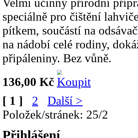
Velmi účinný přírodní příp
speciálně pro čištění lahvič
pítkem, součástí na odsáva
na nádobí celé rodiny, doká
připáleniny. Bez vůně.
136,00 Kč
[ 1 ]
2
Další >
Položek/stránek: 25/2
Přihlášení