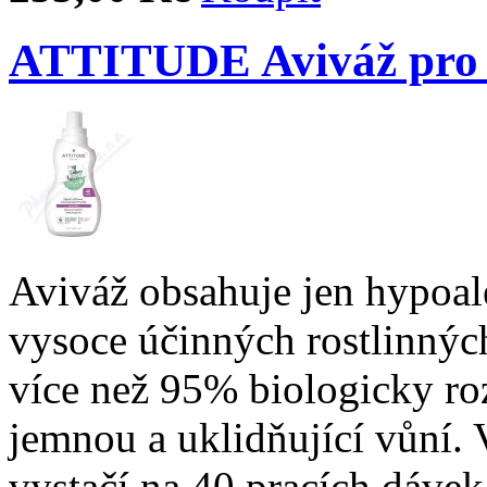
ATTITUDE Aviváž pro d
Aviváž obsahuje jen hypoal
vysoce účinných rostlinnýc
více než 95% biologicky roz
jemnou a uklidňující vůní. 
vystačí na 40 pracích dávek