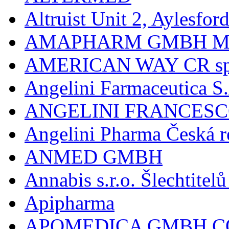
Altruist Unit 2, Aylesfor
AMAPHARM GMBH M
AMERICAN WAY CR spol
Angelini Farmaceutica S.
ANGELINI FRANCES
Angelini Pharma Česká re
ANMED GMBH
Annabis s.r.o. Šlechtite
Apipharma
APOMEDICA GMBH C