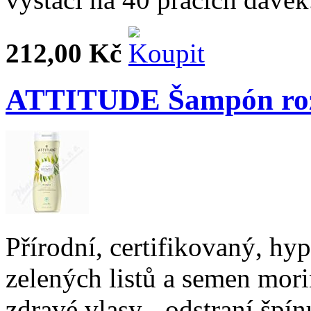
212,00 Kč
ATTITUDE Šampón rozj
Přírodní, certifikovaný, hy
zelených listů a semen morin
zdravé vlasy - odstraní špín