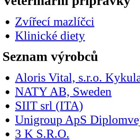
Veterinární přípravky
Zvířecí mazlíčci
Klinické diety
Seznam výrobců
Aloris Vital, s.r.o. Kyk
NATY AB, Sweden
SIIT srl (ITA)
Unigroup ApS Diplomve
3 K S.R.O.