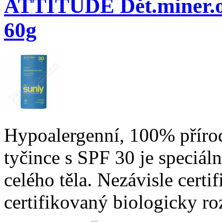
ATTITUDE Dět.miner.oc
60g
Hypoalergenní, 100% přírod
tyčince s SPF 30 je speciá
celého těla. Nezávisle cer
certifikovaný biologicky ro