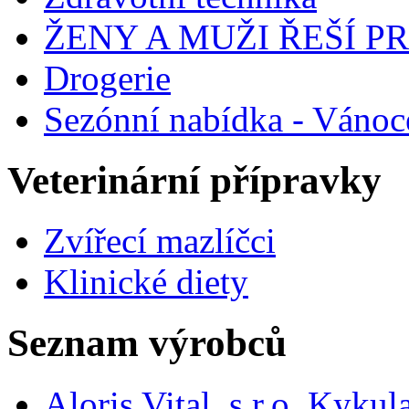
ŽENY A MUŽI ŘEŠÍ 
Drogerie
Sezónní nabídka - Vánoc
Veterinární přípravky
Zvířecí mazlíčci
Klinické diety
Seznam výrobců
Aloris Vital, s.r.o. Kyk