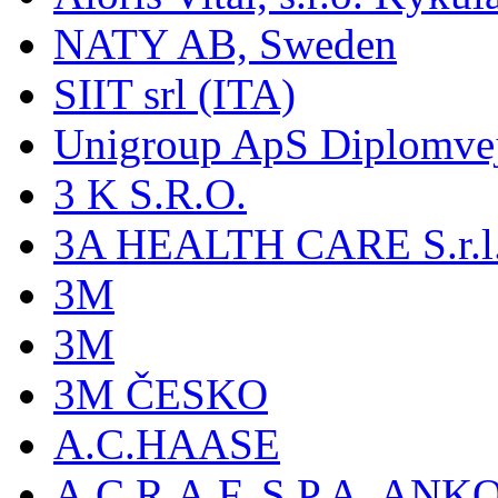
NATY AB, Sweden
SIIT srl (ITA)
Unigroup ApS Diplomve
3 K S.R.O.
3A HEALTH CARE S.r.l. -
3M
3M
3M ČESKO
A.C.HAASE
A.C.R.A.F. S.P.A, AN