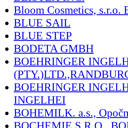
Bloom Cosmetics, s.r.o. B
BLUE SAIL
BLUE STEP
BODETA GMBH
BOEHRINGER INGEL
(PTY.)LTD.,RANDBU
BOEHRINGER INGEL
INGELHEI
BOHEMILK. a.s., Opoč
BOCHEMIE S.R.O., B