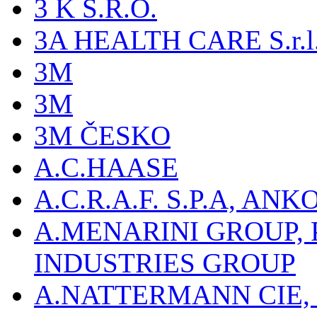
3 K S.R.O.
3A HEALTH CARE S.r.l. -
3M
3M
3M ČESKO
A.C.HAASE
A.C.R.A.F. S.P.A, AN
A.MENARINI GROUP,
INDUSTRIES GROUP
A.NATTERMANN CIE, 