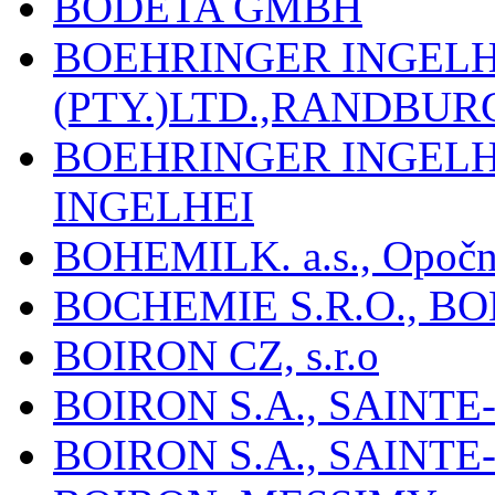
BODETA GMBH
BOEHRINGER INGEL
(PTY.)LTD.,RANDBU
BOEHRINGER INGEL
INGELHEI
BOHEMILK. a.s., Opoč
BOCHEMIE S.R.O., B
BOIRON CZ, s.r.o
BOIRON S.A., SAINT
BOIRON S.A., SAINT