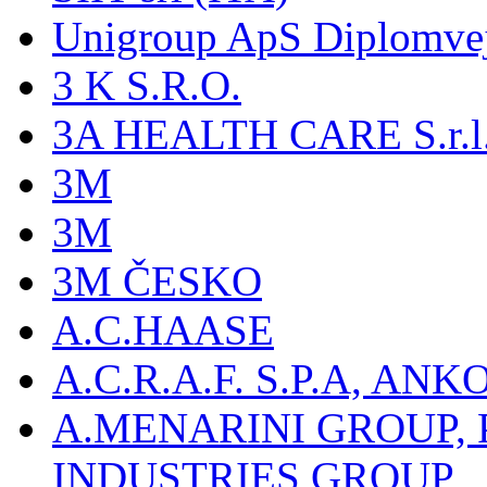
Unigroup ApS Diplomve
3 K S.R.O.
3A HEALTH CARE S.r.l. -
3M
3M
3M ČESKO
A.C.HAASE
A.C.R.A.F. S.P.A, AN
A.MENARINI GROUP,
INDUSTRIES GROUP