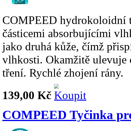
COMPEED hydrokoloidní tec
částicemi absorbujícími v
jako druhá kůže, čímž přis
vlhkosti. Okamžitě ulevuje o
tření. Rychlé zhojení rány.
139,00 Kč
COMPEED Tyčinka pro