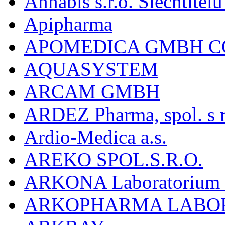
Annabis s.r.o. Šlechtite
Apipharma
APOMEDICA GMBH C
AQUASYSTEM
ARCAM GMBH
ARDEZ Pharma, spol. s r
Ardio-Medica a.s.
AREKO SPOL.S.R.O.
ARKONA Laboratorium F
ARKOPHARMA LABO