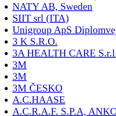
NATY AB, Sweden
SIIT srl (ITA)
Unigroup ApS Diplomve
3 K S.R.O.
3A HEALTH CARE S.r.l. -
3M
3M
3M ČESKO
A.C.HAASE
A.C.R.A.F. S.P.A, AN