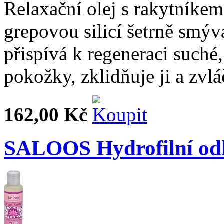
Relaxační olej s rakytníke
grepovou silicí šetrně smývá
přispívá k regeneraci suché
pokožky, zklidňuje ji a zvlá
162,00 Kč
SALOOS Hydrofilní odli