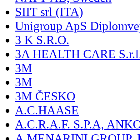
SIIT srl (ITA)
Unigroup ApS Diplomve
3 K S.R.O.
3A HEALTH CARE S.r.l. -
3M
3M
3M ČESKO
A.C.HAASE
A.C.R.A.F. S.P.A, AN
A.MENARINI GROUP,