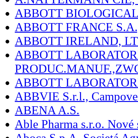
ABBOTT BIOLOGICALS
ABBOTT FRANCE S.A.
ABBOTT IRELAND, L
ABBOTT LABORATORIE
PRODUC.MANUF.,ZW
ABBOTT LABORATORI
ABBVIE S.r.l., Campover
ABENA A.S.
Able Pharma s.r.o. Nové
Aboca S.p.A. Societá Agr