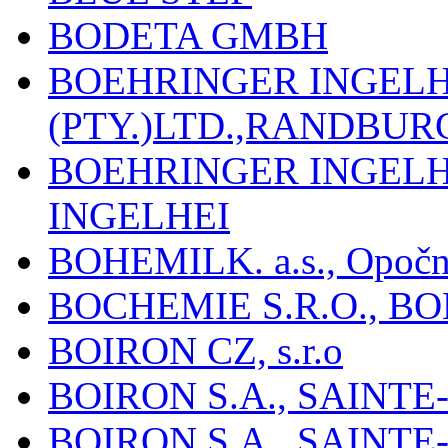
BODETA GMBH
BOEHRINGER INGEL
(PTY.)LTD.,RANDBU
BOEHRINGER INGEL
INGELHEI
BOHEMILK. a.s., Opoč
BOCHEMIE S.R.O., B
BOIRON CZ, s.r.o
BOIRON S.A., SAINT
BOIRON S.A., SAINT