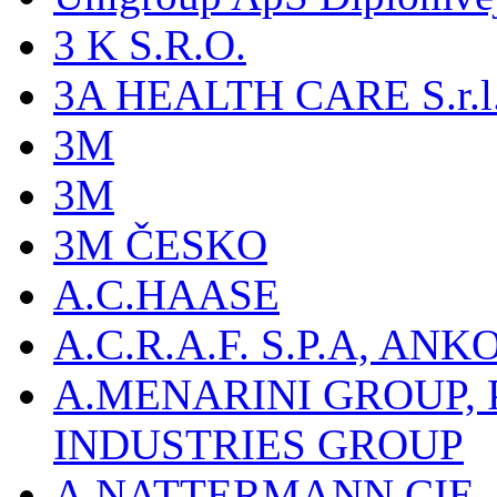
3 K S.R.O.
3A HEALTH CARE S.r.l. -
3M
3M
3M ČESKO
A.C.HAASE
A.C.R.A.F. S.P.A, AN
A.MENARINI GROUP,
INDUSTRIES GROUP
A.NATTERMANN CIE, 