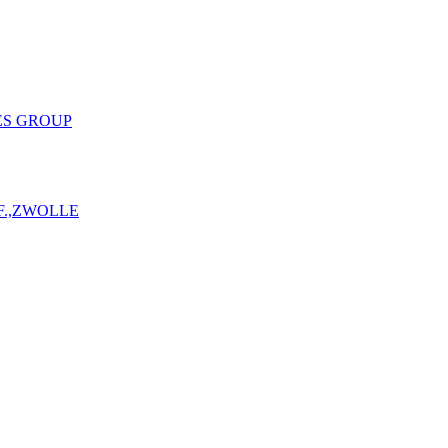
ES GROUP
F.,ZWOLLE