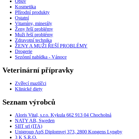
Obuv
Kosmetika
Přírodní produkty
Ostatní
Vitamíny, minerály
Ženy řeší problémy
Muži řeší problémy
Zdravotní technika
ŽENY A MUŽI ŘEŠÍ PROBLÉMY
Drogerie
Sezónní nabídka - Vánoce
Veterinární přípravky
Zvířecí mazlíčci
Klinické diety
Seznam výrobců
Aloris Vital, s.r.o. Kykula 662 913 04 Chocholná
NATY AB, Sweden
SIIT srl (ITA)
Unigroup ApS Diplomvej 373, 2800 Kongens Lyngby
3 K S.R.O.