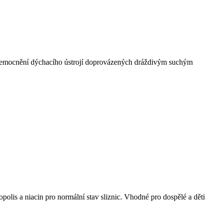
ch onemocnění dýchacího ústrojí doprovázených dráždivým suchým
olis a niacin pro normální stav sliznic. Vhodné pro dospělé a děti