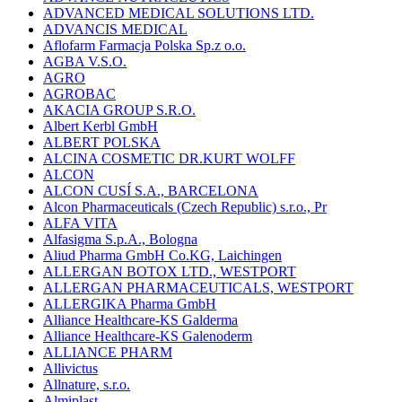
ADVANCED MEDICAL SOLUTIONS LTD.
ADVANCIS MEDICAL
Aflofarm Farmacja Polska Sp.z o.o.
AGBA V.S.O.
AGRO
AGROBAC
AKACIA GROUP S.R.O.
Albert Kerbl GmbH
ALBERT POLSKA
ALCINA COSMETIC DR.KURT WOLFF
ALCON
ALCON CUSÍ S.A., BARCELONA
Alcon Pharmaceuticals (Czech Republic) s.r.o., Pr
ALFA VITA
Alfasigma S.p.A., Bologna
Aliud Pharma GmbH Co.KG, Laichingen
ALLERGAN BOTOX LTD., WESTPORT
ALLERGAN PHARMACEUTICALS, WESTPORT
ALLERGIKA Pharma GmbH
Alliance Healthcare-KS Galderma
Alliance Healthcare-KS Galenoderm
ALLIANCE PHARM
Allivictus
Allnature, s.r.o.
Almiplast