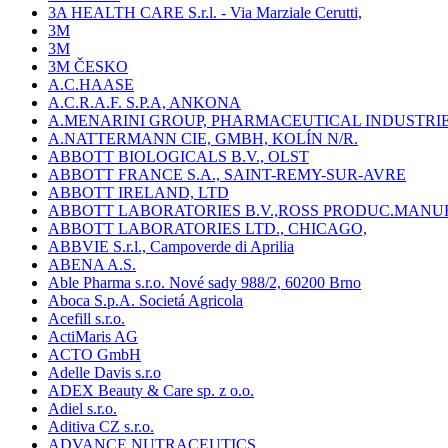
3A HEALTH CARE S.r.l. - Via Marziale Cerutti,
3M
3M
3M ČESKO
A.C.HAASE
A.C.R.A.F. S.P.A, ANKONA
A.MENARINI GROUP, PHARMACEUTICAL INDUSTRI
A.NATTERMANN CIE, GMBH, KOLÍN N/R.
ABBOTT BIOLOGICALS B.V., OLST
ABBOTT FRANCE S.A., SAINT-REMY-SUR-AVRE
ABBOTT IRELAND, LTD
ABBOTT LABORATORIES B.V.,ROSS PRODUC.MANU
ABBOTT LABORATORIES LTD., CHICAGO,
ABBVIE S.r.l., Campoverde di Aprilia
ABENA A.S.
Able Pharma s.r.o. Nové sady 988/2, 60200 Brno
Aboca S.p.A. Societá Agricola
Acefill s.r.o.
ActiMaris AG
ACTO GmbH
Adelle Davis s.r.o
ADEX Beauty & Care sp. z o.o.
Adiel s.r.o.
Aditiva CZ s.r.o.
ADVANCE NUTRACEUTICS