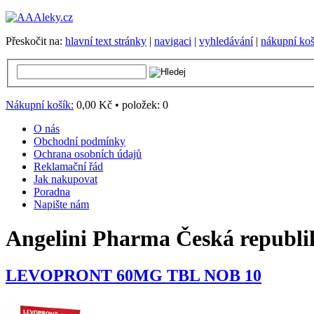
Přeskočit na:
hlavní text stránky
|
navigaci
|
vyhledávání
|
nákupní koš
Nákupní košík:
0,00 Kč
•
položek:
0
O nás
Obchodní podmínky
Ochrana osobních údajů
Reklamační řád
Jak nakupovat
Poradna
Napište nám
Angelini Pharma Česká republik
LEVOPRONT 60MG TBL NOB 10