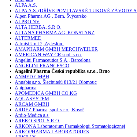
ALPA A.S.
ALPA A.S. (DŘÍVE POVLTAVSKÉ TUKOVÉ ZÁVODY S.
Alpen Pharma AG , Bern, Švýcarsko
ALPRO NV
ALTA HERBA, S.R.O.
ALTANA PHARMA AG, KONSTANZ
ALTERMED
Altruist Unit 2, Aylesford
AMAPHARM GMBH MERCHWEILER
AMERICAN WAY CR spol. s r.o.
Angelini Farmaceutica S.A., Barcelona
ANGELINI FRANCESCO
Angelini Pharma Česká republika s.r.o., Brno
ANMED GMBH
Annabis s.r.o. Šlechtitelů 813/21 Olomouc
Apipharma
APOMEDICA GMBH CO.KG
AQUASYSTEM
ARCAM GMBH
ARDEZ Pharma, spol. s r.o., Kosoř
Ardio-Medica a.s.
AREKO SPOL.S.R.O.
ARKONA Laboratorium Farmakologii Stomatologicznej
ARKOPHARMA LABORATORIES