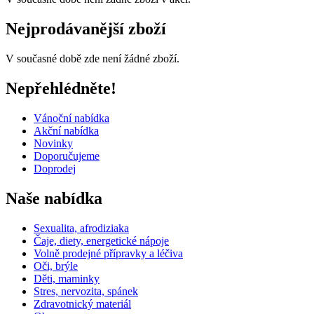
Nejprodávanější zboží
V současné době zde není žádné zboží.
Nepřehlédněte!
Vánoční nabídka
Akční nabídka
Novinky
Doporučujeme
Doprodej
Naše nabídka
Sexualita, afrodiziaka
Čaje, diety, energetické nápoje
Volně prodejné přípravky a léčiva
Oči, brýle
Děti, maminky
Stres, nervozita, spánek
Zdravotnický materiál