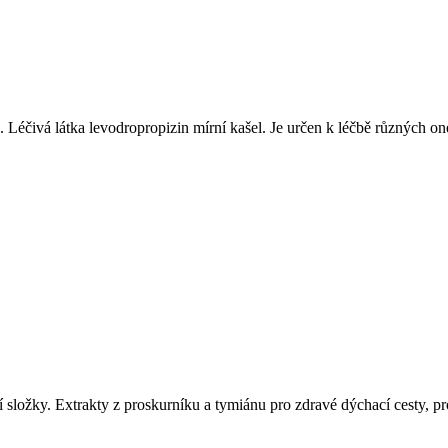
ašel. Léčivá látka levodropropizin mírní kašel. Je určen k léčbě různý
ložky. Extrakty z proskurníku a tymiánu pro zdravé dýchací cesty, prop