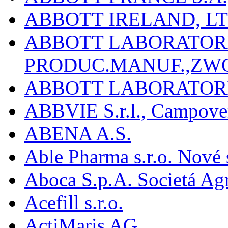
ABBOTT IRELAND, L
ABBOTT LABORATORIE
PRODUC.MANUF.,ZW
ABBOTT LABORATORI
ABBVIE S.r.l., Campover
ABENA A.S.
Able Pharma s.r.o. Nové
Aboca S.p.A. Societá Agr
Acefill s.r.o.
ActiMaris AG