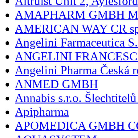
Altruist Unit 2, Aylesfor
AMAPHARM GMBH M
AMERICAN WAY CR spol
Angelini Farmaceutica S.
ANGELINI FRANCES
Angelini Pharma Česká re
ANMED GMBH
Annabis s.r.o. Šlechtite
Apipharma
APOMEDICA GMBH C