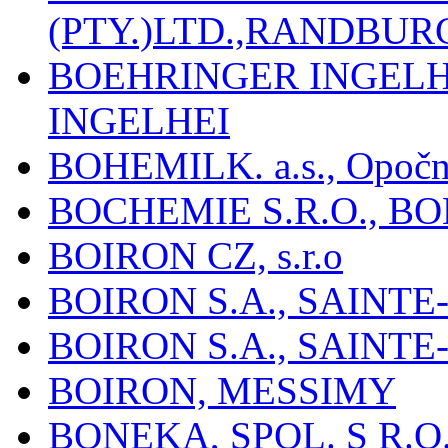
(PTY.)LTD.,RANDBU
BOEHRINGER INGEL
INGELHEI
BOHEMILK. a.s., Opoč
BOCHEMIE S.R.O., B
BOIRON CZ, s.r.o
BOIRON S.A., SAINT
BOIRON S.A., SAINT
BOIRON, MESSIMY
BONEKA, SPOL. S R.O