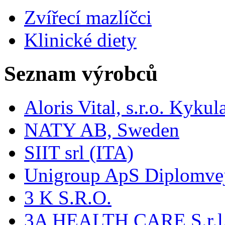
Zvířecí mazlíčci
Klinické diety
Seznam výrobců
Aloris Vital, s.r.o. Kyk
NATY AB, Sweden
SIIT srl (ITA)
Unigroup ApS Diplomve
3 K S.R.O.
3A HEALTH CARE S.r.l. -