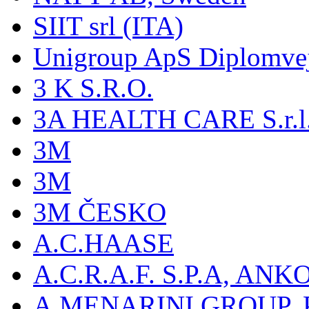
SIIT srl (ITA)
Unigroup ApS Diplomve
3 K S.R.O.
3A HEALTH CARE S.r.l. -
3M
3M
3M ČESKO
A.C.HAASE
A.C.R.A.F. S.P.A, AN
A.MENARINI GROUP,