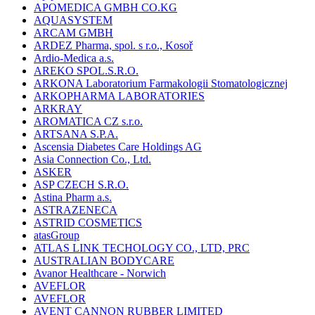
APOMEDICA GMBH CO.KG
AQUASYSTEM
ARCAM GMBH
ARDEZ Pharma, spol. s r.o., Kosoř
Ardio-Medica a.s.
AREKO SPOL.S.R.O.
ARKONA Laboratorium Farmakologii Stomatologicznej
ARKOPHARMA LABORATORIES
ARKRAY
AROMATICA CZ s.r.o.
ARTSANA S.P.A.
Ascensia Diabetes Care Holdings AG
Asia Connection Co., Ltd.
ASKER
ASP CZECH S.R.O.
Astina Pharm a.s.
ASTRAZENECA
ASTRID COSMETICS
atasGroup
ATLAS LINK TECHOLOGY CO., LTD, PRC
AUSTRALIAN BODYCARE
Avanor Healthcare - Norwich
AVEFLOR
AVEFLOR
AVENT CANNON RUBBER LIMITED