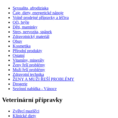
Sexualita, afrodiziaka
Čaje, diety, energetické nápoje
Volně prodejné přípravky a léčiva
Oči, brýle
Děti, maminky
Stres, nervozita, spánek
Zdravotnický materiál
Obuv
Kosmetika
Přírodní produkty
Ostatní
Vitamíny, minerály
Ženy řeší problémy
Muži řeší problémy
Zdravotní technika
ŽENY A MUŽI ŘEŠÍ PROBLÉMY
Drogerie
Sezónní nabídka - Vánoce
Veterinární přípravky
Zvířecí mazlíčci
Klinické diety