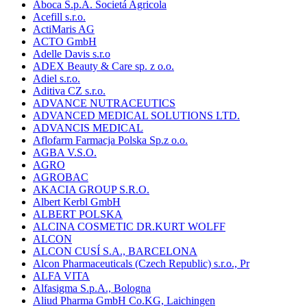
Aboca S.p.A. Societá Agricola
Acefill s.r.o.
ActiMaris AG
ACTO GmbH
Adelle Davis s.r.o
ADEX Beauty & Care sp. z o.o.
Adiel s.r.o.
Aditiva CZ s.r.o.
ADVANCE NUTRACEUTICS
ADVANCED MEDICAL SOLUTIONS LTD.
ADVANCIS MEDICAL
Aflofarm Farmacja Polska Sp.z o.o.
AGBA V.S.O.
AGRO
AGROBAC
AKACIA GROUP S.R.O.
Albert Kerbl GmbH
ALBERT POLSKA
ALCINA COSMETIC DR.KURT WOLFF
ALCON
ALCON CUSÍ S.A., BARCELONA
Alcon Pharmaceuticals (Czech Republic) s.r.o., Pr
ALFA VITA
Alfasigma S.p.A., Bologna
Aliud Pharma GmbH Co.KG, Laichingen