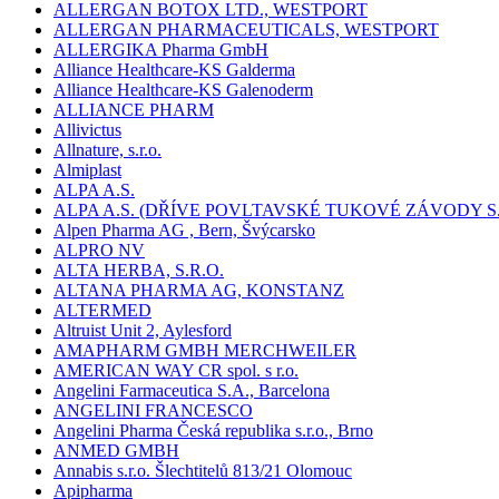
ALLERGAN BOTOX LTD., WESTPORT
ALLERGAN PHARMACEUTICALS, WESTPORT
ALLERGIKA Pharma GmbH
Alliance Healthcare-KS Galderma
Alliance Healthcare-KS Galenoderm
ALLIANCE PHARM
Allivictus
Allnature, s.r.o.
Almiplast
ALPA A.S.
ALPA A.S. (DŘÍVE POVLTAVSKÉ TUKOVÉ ZÁVODY S.
Alpen Pharma AG , Bern, Švýcarsko
ALPRO NV
ALTA HERBA, S.R.O.
ALTANA PHARMA AG, KONSTANZ
ALTERMED
Altruist Unit 2, Aylesford
AMAPHARM GMBH MERCHWEILER
AMERICAN WAY CR spol. s r.o.
Angelini Farmaceutica S.A., Barcelona
ANGELINI FRANCESCO
Angelini Pharma Česká republika s.r.o., Brno
ANMED GMBH
Annabis s.r.o. Šlechtitelů 813/21 Olomouc
Apipharma