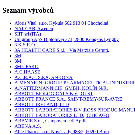
Seznam výrobců
Aloris Vital, s.r.o. Kykula 662 913 04 Chocholná
NATY AB, Sweden
SIIT srl (ITA)
Unigroup ApS Diplomvej 373, 2800 Kongens Lyngby
3 K S.R.O.
3A HEALTH CARE S.r.l. - Via Marziale Cerutti,
3M
3M
3M ČESKO
A.C.HAASE
A.C.R.A.F. S.P.A, ANKONA
A.MENARINI GROUP, PHARMACEUTICAL INDUSTRI
A.NATTERMANN CIE, GMBH, KOLÍN N/R.
ABBOTT BIOLOGICALS B.V., OLST
ABBOTT FRANCE S.A., SAINT-REMY-SUR-AVRE
ABBOTT IRELAND, LTD
ABBOTT LABORATORIES B.V.,ROSS PRODUC.MANU
ABBOTT LABORATORIES LTD., CHICAGO,
ABBVIE S.r.l., Campoverde di Aprilia
ABENA A.S.
Able Pharma s.r.o. Nové sady 988/2, 60200 Brno