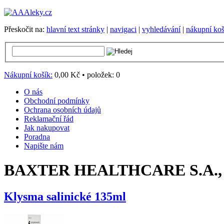
Přeskočit na:
hlavní text stránky
|
navigaci
|
vyhledávání
|
nákupní koš
Nákupní košík:
0,00 Kč
•
položek:
0
O nás
Obchodní podmínky
Ochrana osobních údajů
Reklamační řád
Jak nakupovat
Poradna
Napište nám
BAXTER HEALTHCARE S.A., 
Klysma salinické 135ml