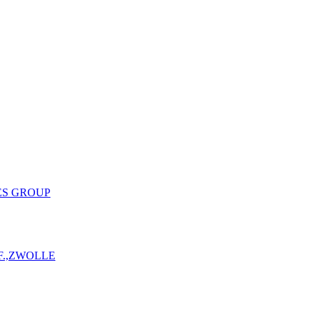
ES GROUP
F.,ZWOLLE