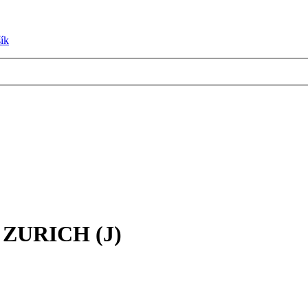
ík
ZURICH (J)