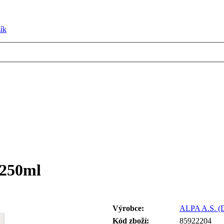
ík
 250ml
Výrobce:
ALPA A.S. 
Kód zboží:
85922204