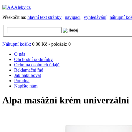
Přeskočit na:
hlavní text stránky
|
navigaci
|
vyhledávání
|
nákupní koš
Nákupní košík:
0,00 Kč
•
položek:
0
O nás
Obchodní podmínky
Ochrana osobních údajů
Reklamační řád
Jak nakupovat
Poradna
Napište nám
Alpa masážní krém univerzální