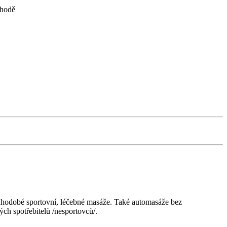
shodě
odobé sportovní, léčebné masáže. Také automasáže bez
ch spotřebitelů /nesportovců/.