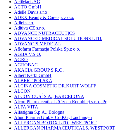
ActiMaris AG
ACTO GmbH
Adelle Davis s.r.o
ADEX Beauty & Care sp. z o.o.
Adiel s.r.o.
Aditiva CZ s.r.o.
ADVANCE NUTRACEUTICS
ADVANCED MEDICAL SOLUTIONS LTD.
ADVANCIS MEDICAL
Aflofarm Farmacja Polska Sp.z o.o.
AGBA V.S.O.
AGRO
AGROBAC
AKACIA GROUP S.R.O.
Albert Kerbl GmbH
ALBERT POLSKA
ALCINA COSMETIC DR.KURT WOLFF
ALCON
ALCON CUSÍ S.A., BARCELONA
Alcon Pharmaceuticals (Czech Republic) s.r.o., Pr
ALFA VITA
Alfasigma S.p.A., Bologna
Aliud Pharma GmbH Co.KG, Laichingen
ALLERGAN BOTOX LTD., WESTPORT
ALLERGAN PHARMACEUTICALS, WESTPORT