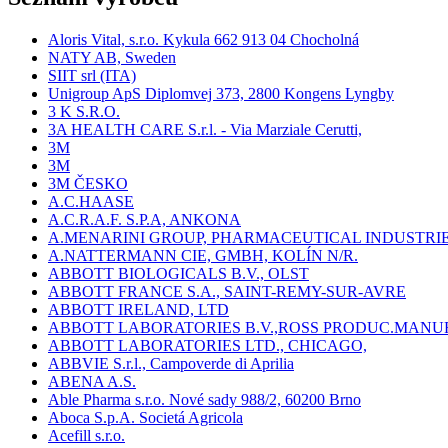
Aloris Vital, s.r.o. Kykula 662 913 04 Chocholná
NATY AB, Sweden
SIIT srl (ITA)
Unigroup ApS Diplomvej 373, 2800 Kongens Lyngby
3 K S.R.O.
3A HEALTH CARE S.r.l. - Via Marziale Cerutti,
3M
3M
3M ČESKO
A.C.HAASE
A.C.R.A.F. S.P.A, ANKONA
A.MENARINI GROUP, PHARMACEUTICAL INDUSTRI
A.NATTERMANN CIE, GMBH, KOLÍN N/R.
ABBOTT BIOLOGICALS B.V., OLST
ABBOTT FRANCE S.A., SAINT-REMY-SUR-AVRE
ABBOTT IRELAND, LTD
ABBOTT LABORATORIES B.V.,ROSS PRODUC.MANU
ABBOTT LABORATORIES LTD., CHICAGO,
ABBVIE S.r.l., Campoverde di Aprilia
ABENA A.S.
Able Pharma s.r.o. Nové sady 988/2, 60200 Brno
Aboca S.p.A. Societá Agricola
Acefill s.r.o.