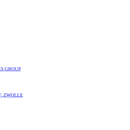
ES GROUP
F.,ZWOLLE