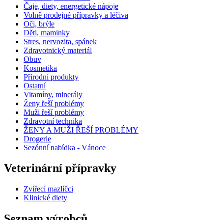
Čaje, diety, energetické nápoje
Volně prodejné přípravky a léčiva
Oči, brýle
Děti, maminky
Stres, nervozita, spánek
Zdravotnický materiál
Obuv
Kosmetika
Přírodní produkty
Ostatní
Vitamíny, minerály
Ženy řeší problémy
Muži řeší problémy
Zdravotní technika
ŽENY A MUŽI ŘEŠÍ PROBLÉMY
Drogerie
Sezónní nabídka - Vánoce
Veterinární přípravky
Zvířecí mazlíčci
Klinické diety
Seznam výrobců