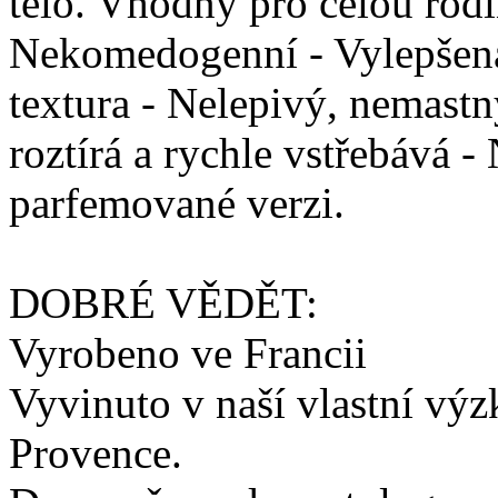
tělo. Vhodný pro celou rodin
Nekomedogenní - Vylepšená
textura - Nelepivý, nemastn
roztírá a rychle vstřebává 
parfemované verzi.
DOBRÉ VĚDĚT:
Vyrobeno ve Francii
Vyvinuto v naší vlastní výz
Provence.