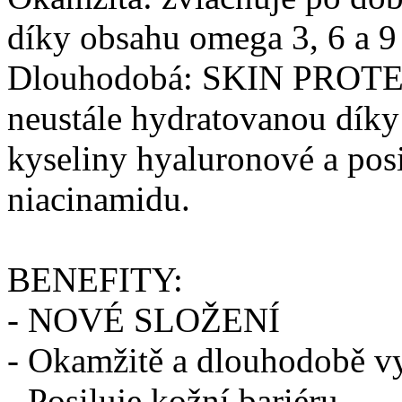
díky obsahu omega 3, 6 a 9 
Dlouhodobá: SKIN PROT
neustále hydratovanou díky
kyseliny hyaluronové a posi
niacinamidu.
BENEFITY:
- NOVÉ SLOŽENÍ
- Okamžitě a dlouhodobě vy
- Posiluje kožní bariéru