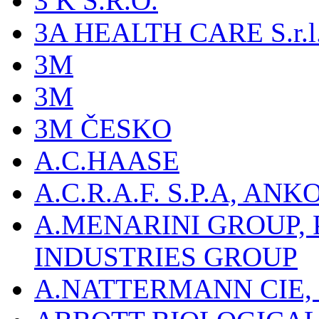
3 K S.R.O.
3A HEALTH CARE S.r.l. -
3M
3M
3M ČESKO
A.C.HAASE
A.C.R.A.F. S.P.A, AN
A.MENARINI GROUP,
INDUSTRIES GROUP
A.NATTERMANN CIE, 