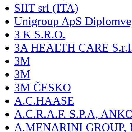
SIIT srl (ITA)
Unigroup ApS Diplomve
3 K S.R.O.
3A HEALTH CARE S.r.l. -
3M
3M
3M ČESKO
A.C.HAASE
A.C.R.A.F. S.P.A, AN
A.MENARINI GROUP,